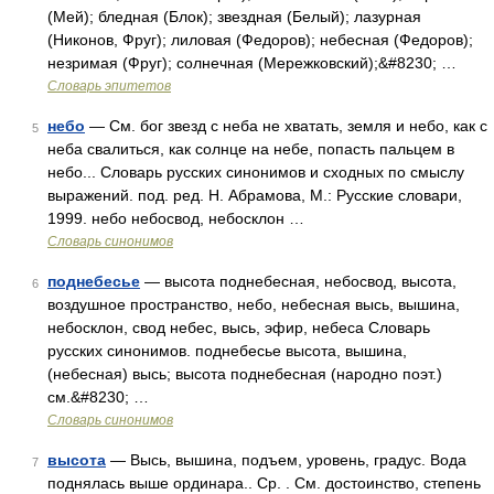
(Мей); бледная (Блок); звездная (Белый); лазурная
(Никонов, Фруг); лиловая (Федоров); небесная (Федоров);
незримая (Фруг); солнечная (Мережковский);&#8230; …
Словарь эпитетов
небо
— См. бог звезд с неба не хватать, земля и небо, как с
5
неба свалиться, как солнце на небе, попасть пальцем в
небо... Словарь русских синонимов и сходных по смыслу
выражений. под. ред. Н. Абрамова, М.: Русские словари,
1999. небо небосвод, небосклон …
Словарь синонимов
поднебесье
— высота поднебесная, небосвод, высота,
6
воздушное пространство, небо, небесная высь, вышина,
небосклон, свод небес, высь, эфир, небеса Словарь
русских синонимов. поднебесье высота, вышина,
(небесная) высь; высота поднебесная (народно поэт.)
см.&#8230; …
Словарь синонимов
высота
— Высь, вышина, подъем, уровень, градус. Вода
7
поднялась выше ординара.. Ср. . См. достоинство, степень