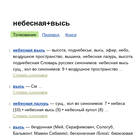
небесная+высь
Толкование
Перевод
Книги
небесная высь
— высота, поднебесье, высь, эфир, небо,
1
воздушное пространство, вышина, небесная лазурь, высота
поднебесная Словарь русских синонимов. небесная высь
сущ., кол во синонимов: 9 • воздушное пространство …
Словарь синонимов
высь
— См …
2
Словарь синонимов
небесная лазурь
— сущ., кол во синонимов: 7 • небеса
3
(10) • небесная высь (9) • небесный купол (8) …
Словарь синонимов
высь
— бездонная (Мей, Серафимович, Сологуб,
4
Бальмонт, Мамин Сибиряк); бесконечная (Блок); бирюзовая